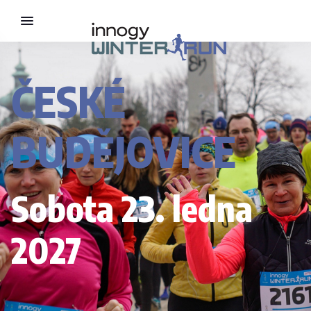
ČESKÉ
BUDĚJOVICE
Sobota 23. ledna
2027