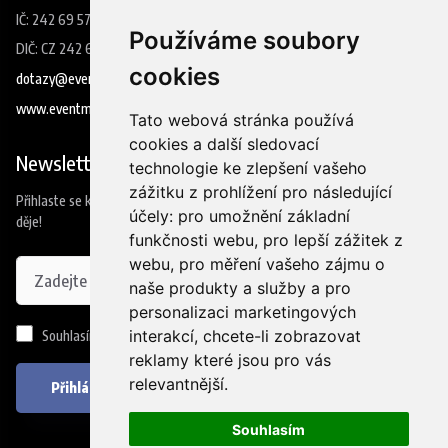
IČ: 242 69 573
Používáme soubory
DIČ: CZ 242 69 573
cookies
dotazy@eventmedia.cz
www.eventmedia.cz
Tato webová stránka používá
cookies a další sledovací
Newsletter
technologie ke zlepšení vašeho
zážitku z prohlížení pro následující
Přihlaste se k odběru našeho newsleteru a budete jako první vědět co se
účely:
pro umožnění základní
děje!
funkčnosti webu
,
pro lepší zážitek z
webu
,
pro měření vašeho zájmu o
naše produkty a služby a pro
personalizaci marketingových
interakcí
,
chcete-li zobrazovat
Souhlasím se
zpracováním osobních údajů
reklamy které jsou pro vás
relevantnější
.
Přihlásit se
Souhlasím