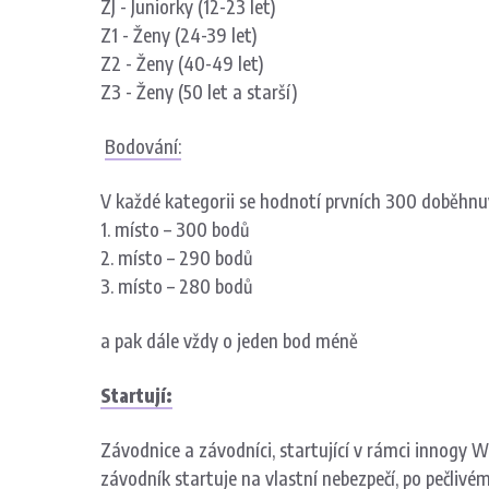
ZJ - Juniorky
(12-23 let)
Z1 - Ženy
(24-39 let)
Z2 - Ženy
(40-49 let)
Z3 - Ženy
(50 let a starší)
Bodování:
V každé kategorii se hodnotí prvních 300 doběhnuv
1. místo – 300 bodů
2. místo – 290 bodů
3. místo – 280 bodů
a pak dále vždy o jeden bod méně
Startují:
Závodnice a závodníci, startující v rámci
innogy W
závodník startuje na vlastní nebezpečí, po pečli