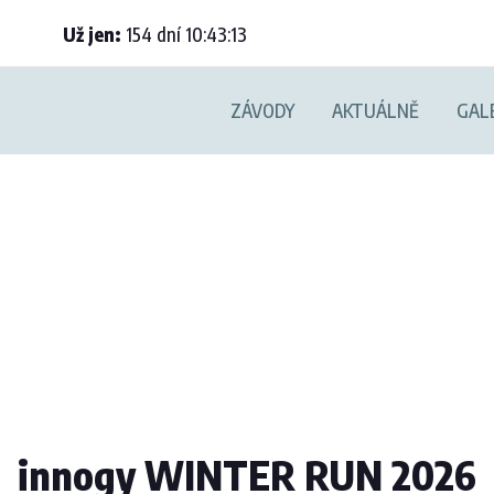
Už jen:
154
dní
10
:
43
:
12
ZÁVODY
AKTUÁLNĚ
GAL
innogy WINTER RUN 2026