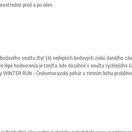
prostředně před a po něm.
bodového součtu čtyř (4) nejlepších bodových zisků dané/ho záv
že lépe hodnocen/a je ten/ta, kdo dosáhne v součtu rychlejšího č
gy WINTER RUN –
Českomoravský pohár v zimním běhu
proběhn