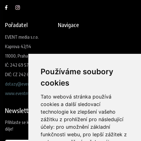
Pořadatel
Navigace
EVENT media s.r.o.
Kaprova 42/14
11000, Praha 1
IČ: 242 69 573
Používáme soubory
DIČ: CZ 242 69 573
cookies
dotazy@eventmedia.cz
www.eventmedia.cz
Tato webová stránka používá
cookies a další sledovací
Newsletter
technologie ke zlepšení vašeho
zážitku z prohlížení pro následující
Přihlaste se k odběru našeho newsleteru a budete jako první vědět co se
účely:
pro umožnění základní
děje!
funkčnosti webu
,
pro lepší zážitek z