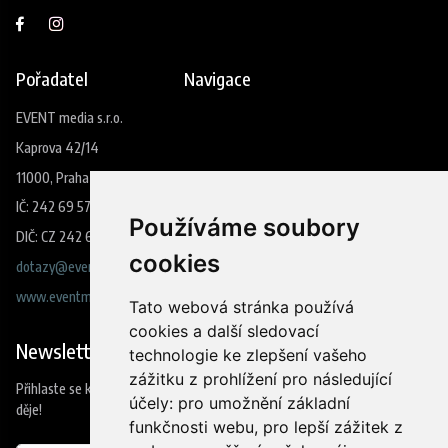
Pořadatel
Navigace
EVENT media s.r.o.
Kaprova 42/14
11000, Praha 1
IČ: 242 69 573
Používáme soubory
DIČ: CZ 242 69 573
cookies
dotazy@eventmedia.cz
www.eventmedia.cz
Tato webová stránka používá
cookies a další sledovací
Newsletter
technologie ke zlepšení vašeho
zážitku z prohlížení pro následující
Přihlaste se k odběru našeho newsleteru a budete jako první vědět co se
účely:
pro umožnění základní
děje!
funkčnosti webu
,
pro lepší zážitek z