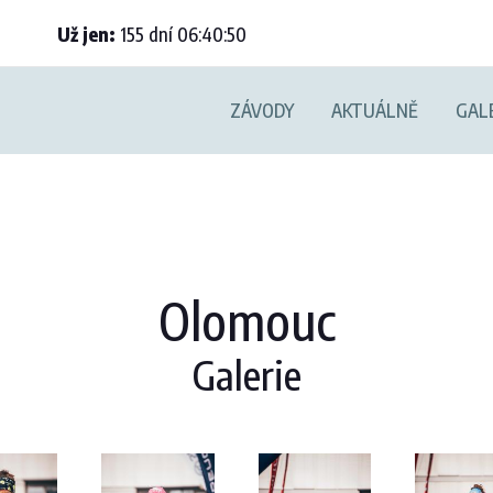
Už jen:
155
dní
06
:
40
:
49
ZÁVODY
AKTUÁLNĚ
GAL
Olomouc
Galerie