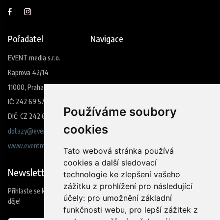
Pořadatel
Navigace
EVENT media s.r.o.
Kaprova 42/14
11000, Praha 1
IČ: 242 69 573
Používáme soubory
DIČ: CZ 242 69 573
cookies
dotazy@eventmedia.cz
www.eventmedia.cz
Tato webová stránka používá
cookies a další sledovací
Newsletter
technologie ke zlepšení vašeho
zážitku z prohlížení pro následující
Přihlaste se k odběru našeho newsleteru a budete jako první vědět co se
účely:
pro umožnění základní
děje!
funkčnosti webu
,
pro lepší zážitek z