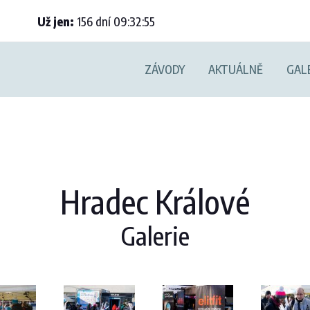
Už jen:
156
dní
09
:
32
:
54
ZÁVODY
AKTUÁLNĚ
GAL
Hradec Králové
Galerie