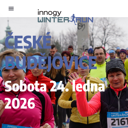
ČESKÉ
BUDĚJOVICE
Sobota 24. ledna
2026