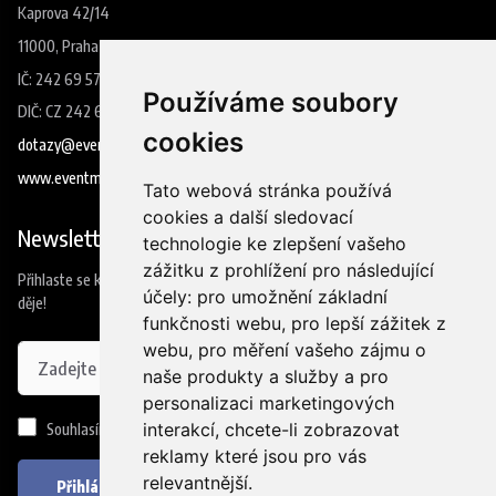
Kaprova 42/14
11000, Praha 1
IČ: 242 69 573
Používáme soubory
DIČ: CZ 242 69 573
cookies
dotazy@eventmedia.cz
www.eventmedia.cz
Tato webová stránka používá
cookies a další sledovací
Newsletter
technologie ke zlepšení vašeho
zážitku z prohlížení pro následující
Přihlaste se k odběru našeho newsleteru a budete jako první vědět co se
účely:
pro umožnění základní
děje!
funkčnosti webu
,
pro lepší zážitek z
webu
,
pro měření vašeho zájmu o
naše produkty a služby a pro
personalizaci marketingových
interakcí
,
chcete-li zobrazovat
Souhlasím se
zpracováním osobních údajů
reklamy které jsou pro vás
relevantnější
.
Přihlásit se