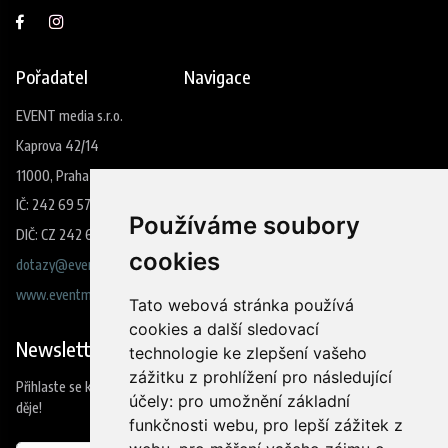
Pořadatel
Navigace
EVENT media s.r.o.
Kaprova 42/14
11000, Praha 1
IČ: 242 69 573
Používáme soubory
DIČ: CZ 242 69 573
cookies
dotazy@eventmedia.cz
www.eventmedia.cz
Tato webová stránka používá
cookies a další sledovací
Newsletter
technologie ke zlepšení vašeho
zážitku z prohlížení pro následující
Přihlaste se k odběru našeho newsleteru a budete jako první vědět co se
účely:
pro umožnění základní
děje!
funkčnosti webu
,
pro lepší zážitek z