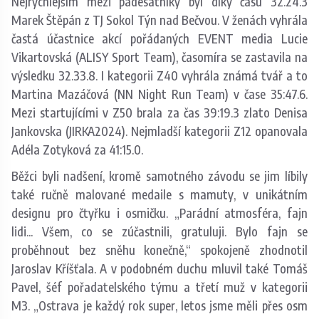
Nejrychlejším mezi padesátníky byl díky času 32.24.3
Marek Štěpán z TJ Sokol Týn nad Bečvou. V ženách vyhrála
častá účastnice akcí pořádaných EVENT media Lucie
Vikartovská (ALISY Sport Team), časomíra se zastavila na
výsledku 32.33.8. I kategorii Z40 vyhrála známá tvář a to
Martina Mazáčová (NN Night Run Team) v čase 35:47.6.
Mezi startujícími v Z50 brala za čas 39:19.3 zlato Denisa
Jankovska (JIRKA2024). Nejmladší kategorii Z12 opanovala
Adéla Zotyková za 41:15.0.
Běžci byli nadšení, kromě samotného závodu se jim líbily
také ručně malované medaile s mamuty, v unikátním
designu pro čtyřku i osmičku. „Parádní atmosféra, fajn
lidi... Všem, co se zúčastnili, gratuluji. Bylo fajn se
proběhnout bez sněhu konečně,“ spokojeně zhodnotil
Jaroslav Kříšťala. A v podobném duchu mluvil také Tomáš
Pavel, šéf pořadatelského týmu a třetí muž v kategorii
M3. „Ostrava je každý rok super, letos jsme měli přes osm