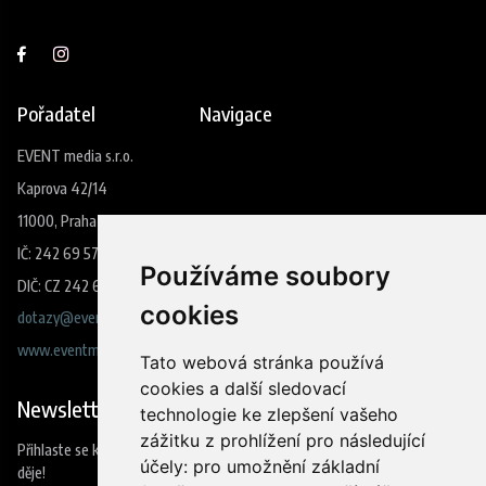
Pořadatel
Navigace
EVENT media s.r.o.
Kaprova 42/14
11000, Praha 1
IČ: 242 69 573
Používáme soubory
DIČ: CZ 242 69 573
cookies
dotazy@eventmedia.cz
www.eventmedia.cz
Tato webová stránka používá
cookies a další sledovací
Newsletter
technologie ke zlepšení vašeho
zážitku z prohlížení pro následující
Přihlaste se k odběru našeho newsleteru a budete jako první vědět co se
účely:
pro umožnění základní
děje!