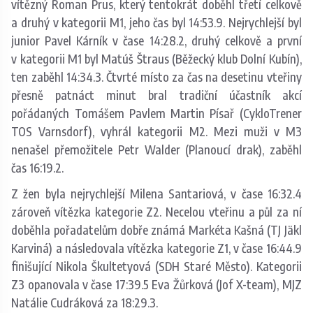
vítězný Roman Prus, který tentokrát doběhl třetí celkově
a druhý v kategorii M1, jeho čas byl 14:53.9. Nejrychlejší byl
junior Pavel Kárník v čase 14:28.2, druhý celkově a první
v kategorii M1 byl Matúš Štraus (Běžecký klub Dolní Kubín),
ten zaběhl 14:34.3. Čtvrté místo za čas na desetinu vteřiny
přesně patnáct minut bral tradiční účastník akcí
pořádaných Tomášem Pavlem Martin Písař (CykloTrener
TOS Varnsdorf), vyhrál kategorii M2. Mezi muži v M3
nenašel přemožitele Petr Walder (Planoucí drak), zaběhl
čas 16:19.2.
Z žen byla nejrychlejší Milena Santariová, v čase 16:32.4
zároveň vítězka kategorie Z2. Necelou vteřinu a půl za ní
doběhla pořadatelům dobře známá Markéta Kašná (TJ Jäkl
Karviná) a následovala vítězka kategorie Z1, v čase 16:44.9
finišující Nikola Škultetyová (SDH Staré Město). Kategorii
Z3 opanovala v čase 17:39.5 Eva Žůrková (Jof X-team), MJZ
Natálie Cudráková za 18:29.3.