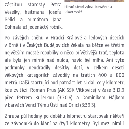
záštitou starosty Petra
Hlavní závod vyhráli Kováčech a
Veselky, hejtmana Josefa
Vikartovská
Bělici a primátora Jana
Dohnala už jedenáctý ročník.
Po závějích sněhu v Hradci Králové a ledových úsecích
v Brně i v Českých Budějovicích čekala na běžce ve třetím
největším městě republiky o něco přívětivější trať, teplota
ale byla jen mírně nad nulou, navíc byl mlha. Ani tyto
podmínky neodradily desítky dětí, v celkem deseti
věkových kategoriích závodily na tratích 400 a 800
metrů. Další startující pod patnáct let si dali celý kilometr,
kde zvítězil Roman Prus (AK SSK Vítkovice) v čase 3:12.9
před Petrem Kučerkou (3:20.6) a Dominikem Hájkem
v barvách Vencl Týmu Ústí nad Orlicí (3:39.3).
Zhruba půl hodiny po doběhu kilometru startovali někteří
ze závodníků do klání na čtyři kilometry. Byl mezi nimi i