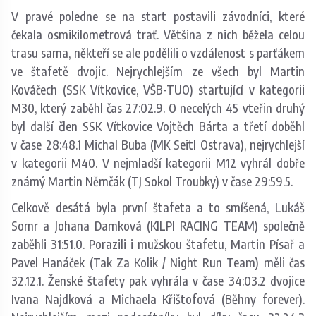
V pravé poledne se na start postavili závodníci, které
čekala osmikilometrová trať. Většina z nich běžela celou
trasu sama, někteří se ale podělili o vzdálenost s parťákem
ve štafetě dvojic. Nejrychlejším ze všech byl Martin
Kováčech (SSK Vítkovice, VŠB-TUO) startující v kategorii
M30, který zaběhl čas 27:02.9. O necelých 45 vteřin druhý
byl další člen SSK Vítkovice Vojtěch Bárta a třetí doběhl
v čase 28:48.1 Michal Buba (MK Seitl Ostrava), nejrychlejší
v kategorii M40. V nejmladší kategorii M12 vyhrál dobře
známý Martin Němčák (TJ Sokol Troubky) v čase 29:59.5.
Celkově desátá byla první štafeta a to smíšená, Lukáš
Somr a Johana Damková (KILPI RACING TEAM) společně
zaběhli 31:51.0. Porazili i mužskou štafetu, Martin Písař a
Pavel Hanáček (Tak Za Kolik / Night Run Team) měli čas
32.12.1. Ženské štafety pak vyhrála v čase 34:03.2 dvojice
Ivana Najdková a Michaela Křištofová (Běhny forever).