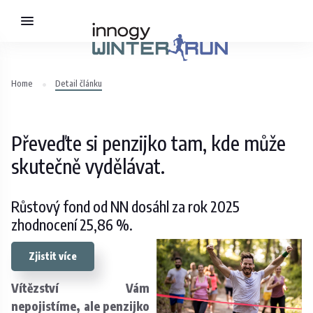
Home
Detail článku
Převeďte si penzijko tam, kde může
skutečně vydělávat.
Růstový fond od NN dosáhl za rok 2025
zhodnocení 25,86 %.
Zjistit více
Vítězství Vám
nepojistíme, ale penzijko