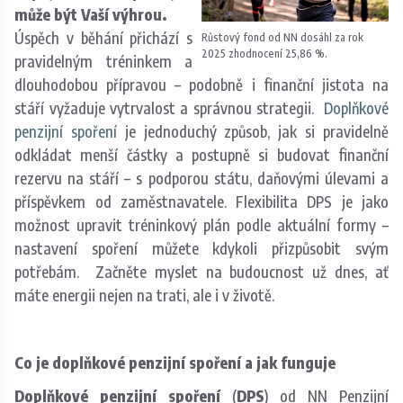
může být Vaší výhrou.
Úspěch v běhání přichází s
Růstový fond od NN dosáhl za rok
2025 zhodnocení 25,86 %.
pravidelným tréninkem a
dlouhodobou přípravou – podobně i finanční jistota na
stáří vyžaduje vytrvalost a správnou strategii. ​
Doplňkové
penzijní spoření
je jednoduchý způsob, jak si pravidelně
odkládat menší částky a postupně si budovat finanční
rezervu na stáří – s podporou státu, daňovými úlevami a
příspěvkem od zaměstnavatele. ​Flexibilita DPS je jako
možnost upravit tréninkový plán podle aktuální formy –
nastavení spoření můžete kdykoli přizpůsobit svým
potřebám. ​ ​Začněte myslet na budoucnost už dnes, ať
máte energii nejen na trati, ale i v životě.
Co je doplňkové penzijní spoření a jak funguje
Doplňkové penzijní spoření
(
DPS
) od NN Penzijní