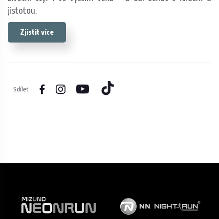
jistotou.
Zjistit více
Sdílet