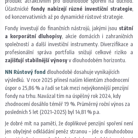
produkt atraktivním pro dlouhodobé spoření na důchod.
Účastnické
fondy
nabízejí různé investiční strategie
,
od konzervativních až po dynamické růstové strategie.
Fondy investují do finančních nástrojů, jakými jsou
státní
a korporátní dluhopisy
, akcie domácích i zahraničních
společností a další investiční instrumenty. Diverzifikace a
profesionální správa portfolia snižují celkové riziko a
zajišťují stabilnější výnosy
v dlouhodobém horizontu.
NN Růstový fond
dlouhodobě dosahuje vynikajících
výsledků. V roce 2025 přinesl našim klientům zhodnocení
úspor o 25,86 % a řadí se tak mezi nejvýkonnější penzijní
fondy na trhu. Navázal tím na úspěšný rok 2024, kdy
zhodnocení dosáhlo téměř 19 %. Průměrný roční výnos za
posledních 5 let (2021–2025) byl 14,81 % p.a.
Je dobré mít na paměti, že doplňkové penzijní spoření není
jen obyčejné odkládání peněz stranou – jde o dlouhodobou