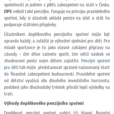
společnosti je jedním z pilířů zabezpečení na stáří v Česku.
DPS
neboli také penzijko, funguje na principu pravidelného
spoření, kdy si účastník ukládá peníze na účet a stát ho
podporuje státními příspěvky.
Účastníkem doplňkového penzijního spoření může být
opravdu každý, a zvláště je výhodné sjednání pro děti. Pro
mladé sportovce je to jako včasné zahájení přípravy na
závody – čím dříve začnete spořit, tím větší náskok ve
zhodnocení peněz svým dětem zajistíte.
Penzijní spoření
pro děti
tak může představovat správně načasovaný start
do finančně zabezpečené budoucnosti. ​Pravidelné spoření
od dětství využívá sílu dlouhého investičního horizontu,
podobně jako dlouhodobý trénink přináší lepší výsledky na
trati.
Výhody doplňkového penzijního spoření
Doplňkové penzijní spoření nabízí tři hlavní finanční