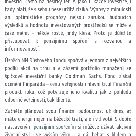
investici, často na desítky let. A jako u každé investice, i
tady platí, že s sebou nese určitá rizika. Výnosy z minulosti
ani optimistické prognózy nejsou zárukou budoucích
výsledků a hodnota investovaných prostředků se může v
čase měnit – někdy roste, jindy klesá. Proto je důležité
přistupovat k penzijnímu spoření s rozvahou a
informovaností.
Úspěch NN Růstového fondu spočívá v jednom z největších
podílů akcií na trhu a v zázemí portfolio manažerů ze
špičkové investiční banky Goldman Sachs. Fond získal
ocenění Finparáda – cenu veřejnosti i hlavní titul Finanční
produkt roku, což potvrzuje jeho kvalitu jak z pohledu
odborné veřejnosti, tak klientů.
​Začněte plánovat svou finanční budoucnost už dnes, ať
máte energii nejen na běžecké trati, ale i v životě. ​S dobře
nastaveným
penzijním spořením
si můžete užívat aktivní
životní styl i ve vyšším věku – a dál běhat s klidem a