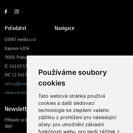
Pořadatel
Navigace
EVENT media s.r.o.
Kaprova 42/14
11000, Praha 1
IČ: 242 69 573
Používáme soubory
DIČ: CZ 242 69 573
cookies
dotazy@eventmedia.cz
www.eventmedia.cz
Tato webová stránka používá
cookies a další sledovací
Newsletter
technologie ke zlepšení vašeho
zážitku z prohlížení pro následující
Přihlaste se k odběru našeho newsleteru a budete jako první vědět co se
účely:
pro umožnění základní
děje!
funkčnosti webu
,
pro lepší zážitek z