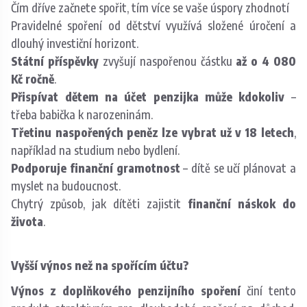
Čím dříve začnete spořit, tím více se vaše úspory zhodnotí
​Pravidelné spoření od dětství využívá složené úročení a
dlouhý investiční horizont.
Státní příspěvky
zvyšují naspořenou částku
až o 4 080
Kč ročně
.
Přispívat dětem na účet penzijka m
ů
že kdokoliv
–
třeba babička k narozeninám.
Třetinu naspořených peněz lze vybrat už v 18 letech
,
například na studium nebo bydlení.
Podporuje finanční gramotnost
– dítě se učí plánovat a
myslet na budoucnost.
​Chytrý způsob, jak dítěti zajistit
finanční náskok do
života
.
Vyšší výnos než na spořícím účtu?
Výnos z doplňkového penzijního spoření
činí tento