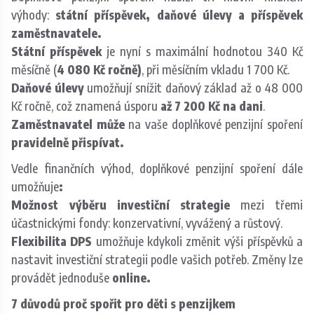
výhody:
státní příspěvek, daňové úlevy a příspěvek
zaměstnavatele.
​Státní příspěvek
je nyní s maximální hodnotou 340 Kč
měsíčně (
4 080 Kč ročně)
, při měsíčním vkladu 1 700 Kč.
Daňové úlevy
umožňují snížit daňový základ až o 48 000
Kč ročně, což znamená úsporu
až 7 200 Kč na dani
.
Zaměstnavatel může
na vaše doplňkové penzijní spoření
pravidelně přispívat.
Vedle finančních výhod, doplňkové penzijní spoření dále
umožňuje
:
Možnost výběru investiční strategie
mezi třemi
účastnickými fondy: konzervativní, vyvážený a růstový.
Flexibilita DPS
umožňuje kdykoli změnit výši příspěvků a
nastavit investiční strategii podle vašich potřeb. Změny lze
provádět jednoduše
online.
7 důvodů proč spořit pro děti s penzijkem