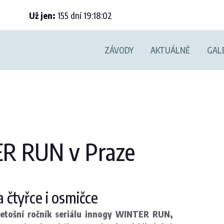
Už jen:
155
dní
19
:
18
:
01
ZÁVODY
AKTUÁLNĚ
GAL
ER RUN v Praze
 čtyřce i osmičce
letošní ročník seriálu innogy WINTER RUN,