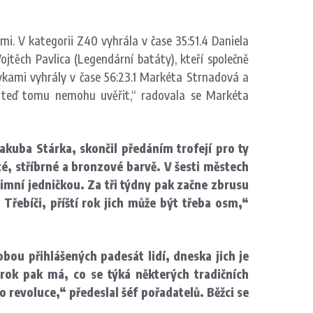
ami. V kategorii Z40 vyhrála v čase 35:51.4 Daniela
ojtěch Pavlica (Legendární batáty), kteří společně
dívkami vyhrály v čase 56:23.1 Markéta Strnadová a
tě teď tomu nemohu uvěřit,“ radovala se Markéta
kuba Stárka, skončil předáním trofejí pro ty
té, stříbrné a bronzové barvě. V šesti městech
 zimní jedničkou. Za tři týdny pak začne zbrusu
 Třebíči, příští rok jich může být třeba osm,“
ou přihlášených padesát lidí, dneska jich je
rok pak má, co se týká některých tradičních
 revoluce,“ předeslal šéf pořadatelů. Běžci se