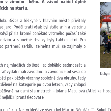
em v zimním běhu. A závod nabídl úplně
ících na startu.
obí. Běžce a běžkyně v hlavním městě přivítaly
e jaro. Podél trati však byl stále sníh a ve stínu
 Když přišla kromě poněkud větrného počasí také
dzim a slunečné chvilky byly takřka letní. Pro
od partnerů seriálu, zejména muži se zajímaly o
těch nejmladších do šesti let doběhlo sedmdesát a
rať vydali malí závodníci a závodnice od šesti do
Jáchym 
í děti pak běžely všechny společně dva okruhy, tedy
dělené na kategorie po dvou letech, vždy chlapci
í běžkyně na osmi sta metrech – Jolana Matulová (Atletika Hosti
ž nejbližší pronásledovatel.
ntu na 1 km. Nejrychlejší ze všech byl Martin Němčák (TJ Sokol 