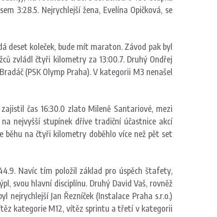
asem 3:28.5. Nejrychlejší žena, Evelína Opičková, se
 dá deset koleček, bude mít maraton. Závod pak byl
ů zvládl čtyři kilometry za 13:00.7. Druhý Ondřej
iří Bradáč (PSK Olymp Praha). V kategorii M3 nenašel
jistil čas 16:30.0 zlato Mileně Santariové, mezi
 nejvyšší stupínek dříve tradiční účastnice akcí
 běhu na čtyři kilometry doběhlo více než pět set
4.9. Navíc tím položil základ pro úspěch štafety,
pl, svou hlavní disciplínu. Druhý David Vaš, rovněž
 nejrychlejší Jan Řezníček (Instalace Praha s.r.o.)
z kategorie M12, vítěz sprintu a třetí v kategorii