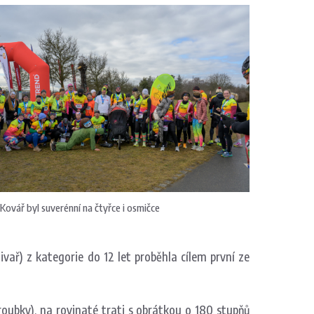
Kovář byl suverénní na čtyřce i osmičce
vař) z kategorie do 12 let proběhla cílem první ze
Troubky), na rovinaté trati s obrátkou o 180 stupňů