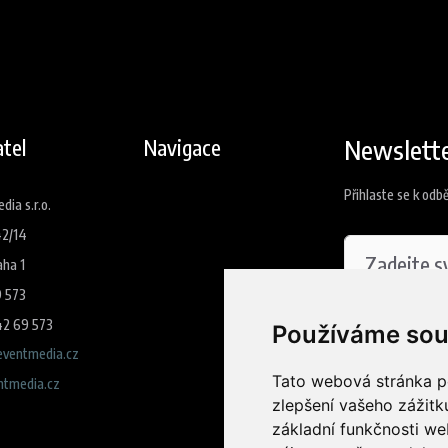
Newslett
tel
Navigace
Přihlaste se k odb
ia s.r.o.
42/14
aha 1
9 573
42 69 573
Souhlasím
Používáme sou
ventmedia.cz
Tato webová stránka po
tmedia.cz
Přihlási
zlepšení vašeho zážitku
základní funkčnosti w