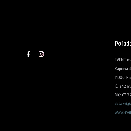
Pořada
EVENT med
Kaprova 
11000, Pr
IČ: 242 6
DIČ: CZ 2
dotazy@e
www.even