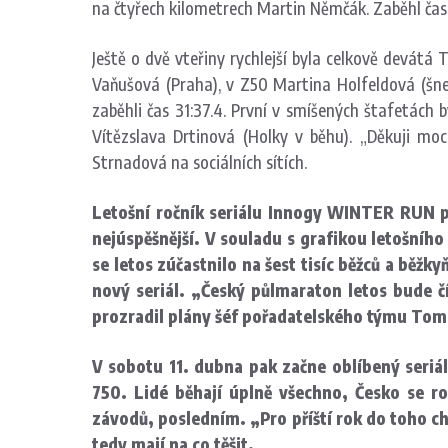
na čtyřech kilometrech Martin Němčák. Zaběhl čas 
Ještě o dvě vteřiny rychlejší byla celkově devátá 
Vaňušová (Praha), v Z50 Martina Holfeldová (šneci
zaběhli čas 31:37.4. První v smíšených štafetách 
Vítězslava Drtinová (Holky v běhu). „Děkuji mo
Strnadová na sociálních sítích.
Letošní ročník seriálu Innogy WINTER RUN pr
nejúspěšnější. V souladu s grafikou letošního
se letos zúčastnilo na šest tisíc běžců a běžk
nový seriál. „Český půlmaraton letos bude čít
prozradil plány šéf pořadatelského týmu Tom
V sobotu 11. dubna pak začne oblíbený seriá
750. Lidé běhají úplně všechno, Česko se r
závodů, posledním. „Pro příští rok do toho ch
tedy mají na co těšit.