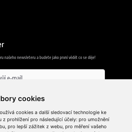
er
ěru našeho newsleteru a budete jako první vědět co se děje!
 se
zpracováním osobních údajů
bory cookies
užívá cookies a další sledovací technologie ke
t se
 z prohlížení pro následující účely:
pro umožnění
ebu
,
pro lepší zážitek z webu
,
pro měření vašeho