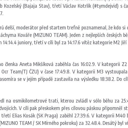
ub Kozelský (Bajaja Stav), třetí Václav Kotrlík (#tymdejvid) s č
7.
rů delší, moderátor před startem trefně poznamenal, že kdo si
 Jáchyma Kováře (MIZUNO TEAM). Jeden z nejlepších českých běžc
 14:14.4 juniory, třetí v cíli byl za 14:17.6 vítěz kategorie M2 J
enka Aneta Mikšíková zaběhla čas 16:02.9. V kategorii Z2 za
Ocr Team/TJ ČZU) v čase 17:49.8. V kategorii M3 vystoupala na
íra se v jejím případě zastavila na výsledku 18:38.2. Do cíle
 na osmikilometrové trati, kterou zvládl v sólo běhu za 25:4
ojicích. V cíli pak přeskokem přes cílovou páskou připomněl stý
 třetí Elias Kosák (SK Praga) zaběhl 27:39.6. V kategorii M40 byl
(MIZUNO TEAM / SK Mírného pokroku) za 32.48.4. Desátý byl vítě