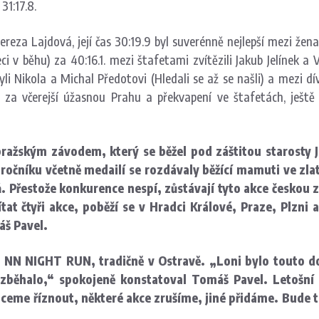
31:17.8.
Tereza Lajdová, její čas 30:19.9 byl suverénně nejlepší mezi žen
 v běhu) za 40:16.1. mezi štafetami zvítězili Jakub Jelínek a V
byli Nikola a Michal Předotovi (Hledali se až se našli) a mezi 
c za včerejší úžasnou Prahu a překvapení ve štafetách, ješ
ažským závodem, který se běžel pod záštitou starosty Ja
 ročníku včetně medailí se rozdávaly běžící mamuti ve zla
yň. Přestože konkurence nespí, zůstávají tyto akce českou
at čtyři akce, poběží se v Hradci Králové, Praze, Plzni a
áš Pavel.
l NN NIGHT RUN, tradičně v Ostravě. „Loni bylo touto dob
ozběhalo,“ spokojeně konstatoval Tomáš Pavel. Letošní 
ceme říznout, některé akce zrušíme, jiné přidáme. Bude to