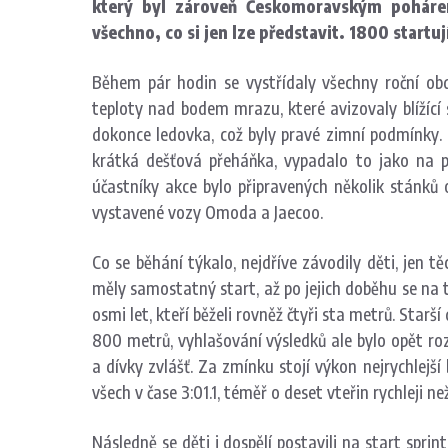
který byl zároveň Českomoravským pohár
všechno, co si jen lze představit. 1800 startuj
Během pár hodin se vystřídaly všechny roční obd
teploty nad bodem mrazu, které avizovaly blížící s
dokonce ledovka, což byly pravé zimní podmínky.
krátká dešťová přeháňka, vypadalo to jako na po
účastníky akce bylo připravených několik stánků 
vystavené vozy Omoda a Jaecoo.
Co se běhání týkalo, nejdříve závodily děti, jen 
měly samostatný start, až po jejich doběhu se na t
osmi let, kteří běželi rovněž čtyři sta metrů. Starš
800 metrů, vyhlašování výsledků ale bylo opět roz
a dívky zvlášť. Za zmínku stojí výkon nejrychlejš
všech v čase 3:01.1, téměř o deset vteřin rychleji ne
Následně se děti i dospělí postavili na start spri