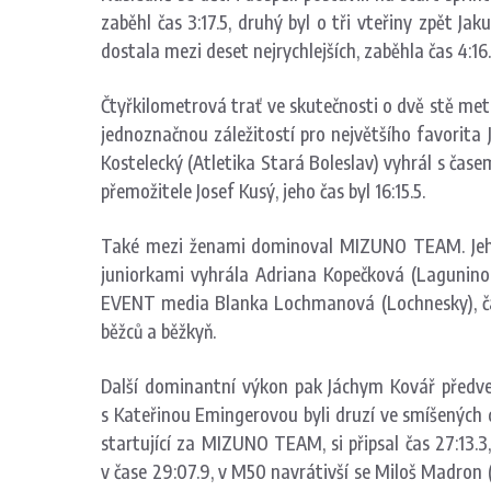
zaběhl čas 3:17.5, druhý byl o tři vteřiny zpět Jak
dostala mezi deset nejrychlejších, zaběhla čas 4:16.
Čtyřkilometrová trať ve skutečnosti o dvě stě met
jednoznačnou záležitostí pro největšího favorita
Kostelecký (Atletika Stará Boleslav) vyhrál s časem
přemožitele Josef Kusý, jeho čas byl 16:15.5.
Také mezi ženami dominoval MIZUNO TEAM. Jeho čl
juniorkami vyhrála Adriana Kopečková (Lagunino 
EVENT media Blanka Lochmanová (Lochnesky), časom
běžců a běžkyň.
Další dominantní výkon pak Jáchym Kovář předvedl
s Kateřinou Emingerovou byli druzí ve smíšených dv
startující za MIZUNO TEAM, si připsal čas 27:13.3,
v čase 29:07.9, v M50 navrátivší se Miloš Madron 